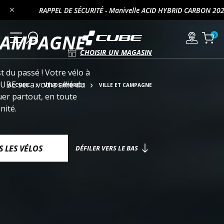
RAPPEL DE SÉCURITÉ - Manivelle ACID HYBRID CARBON 202
 CAMPAGNE
CHOISIR UN MAGASIN
t du passé ! Votre vélo à
UBE sera votre allié du
ACCUEIL
VÉLOS HYBRIDS
VILLE ET CAMPAGNE
er partout, en toute
nité.
S LES VÉLOS
DÉFILER VERS LE BAS